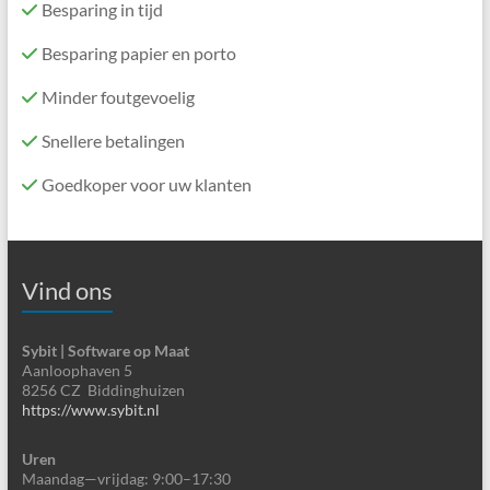
Besparing in tijd
Besparing papier en porto
Minder foutgevoelig
Snellere betalingen
Goedkoper voor uw klanten
Vind ons
Sybit | Software op Maat
Aanloophaven 5
8256 CZ Biddinghuizen
https://www.sybit.nl
Uren
Maandag—vrijdag: 9:00–17:30