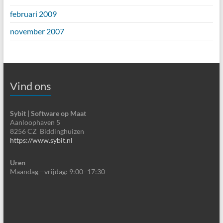
februari 2009
november 2007
Vind ons
Sybit | Software op Maat
Aanloophaven 5
8256 CZ Biddinghuizen
https://www.sybit.nl
Uren
Maandag—vrijdag: 9:00–17:30