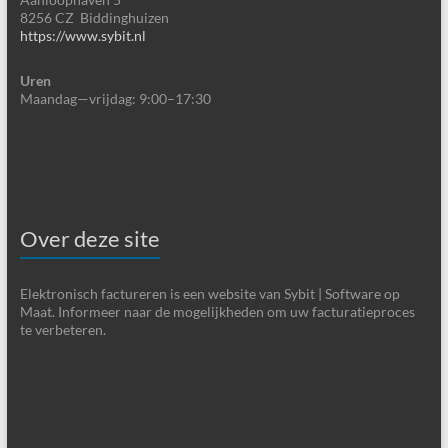
8256 CZ Biddinghuizen
https://www.sybit.nl
Uren
Maandag—vrijdag: 9:00–17:30
Over deze site
Elektronisch factureren is een website van Sybit | Software op
Maat. Informeer naar de mogelijkheden om uw facturatieproces
te verbeteren.